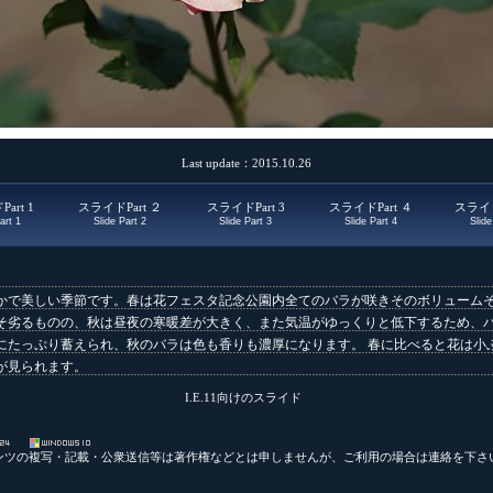
Last update：2015.10.26
art 1
スライドPart ２
スライドPart 3
スライドPart ４
スライド
art 1
Slide Part 2
Slide Part 3
Slide Part 4
Slide
かで美しい季節です。春は花フェスタ記念公園内全てのバラが咲きそのボリューム
そ劣るものの、秋は昼夜の寒暖差が大きく、また気温がゆっくりと低下するため、
にたっぷり蓄えられ、秋のバラは色も香りも濃厚になります。 春に比べると花は小
が見られます。
I.E.11向けのスライド
ンツの複写・記載・公衆送信等は著作権などとは申しませんが、
ご利用の場合は連絡を下さ