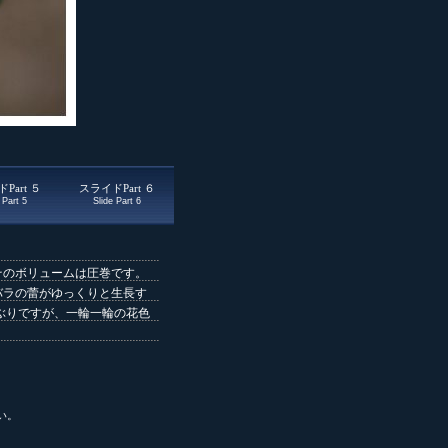
Part ５
スライドPart ６
 Part 5
Slide Part 6
そのボリュームは圧巻です。
バラの蕾がゆっくりと生長す
ぶりですが、一輪一輪の花色
い。