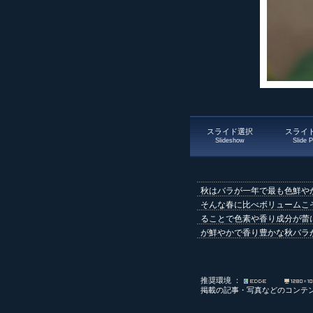
スライド選択
スライドP
Slideshow
Slide P
秋はバラが一年で最も色鮮や
そんな春に比べボリュームこ
ることで色素や香り成分が蕾
が鮮やかで香り豊かな秋バラ
推奨環境 ：
掲載の記事・写真などのコンテ