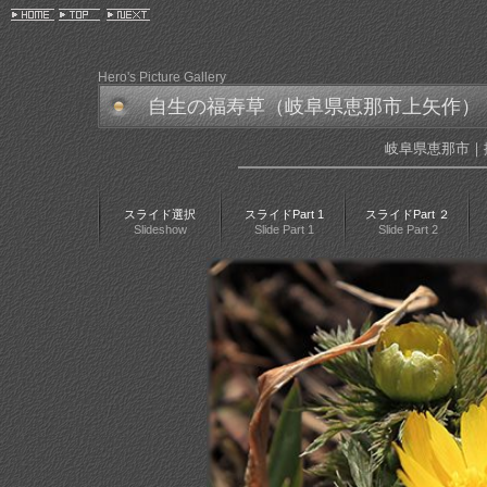
Hero's Picture Gallery
自生の福寿草（岐阜県恵那市上矢作）
岐阜県恵那市｜
スライド選択
スライドPart 1
スライドPart ２
Slideshow
Slide Part 1
Slide Part 2