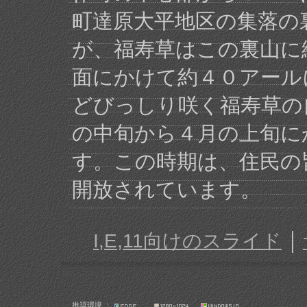
町達原大平地区の集落の
が、福寿草はこの裏山に
面にかけて約４０アール
どびっしり咲く福寿草の
の中旬から４月の上旬に
す。この時期は、住民の
開放されています。
｜
I,E,11向けのスライド
推奨環境 ：