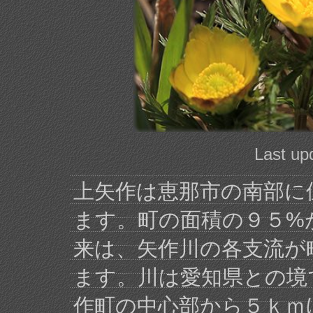
Last up
上矢作は恵那市の南部に
ます。町の面積の９５%
来は、矢作川の各支流が
ます。川は愛知県との境
作町の中心部から５ｋｍ