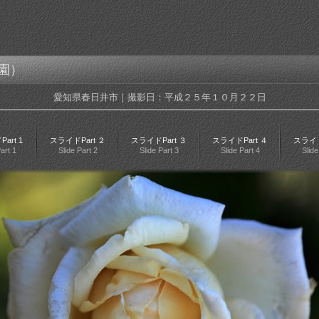
園）
愛知県春日井市｜撮影日：平成２５年１０月２２日
art 1
スライドPart ２
スライドPart ３
スライドPart ４
スライド
art 1
Slide Part 2
Slide Part 3
Slide Part 4
Slide