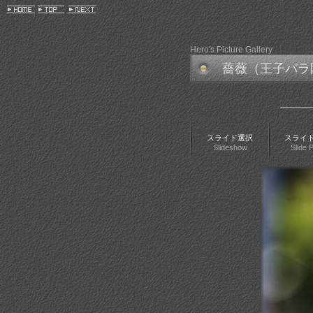
Hero's Picture Gallery
薔薇（王子バラ
スライド選択
スライドP
Slideshow
Slide P