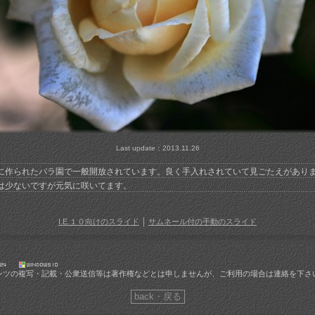
Last update：2013.11.26
に作られたバラ園で一般開放されています。良く手入れされていて見ごたえがあり
は少ないですが元気に咲いてます。
｜
I.E.１０向けのスライド
サムネール付の手動のスライド
ンツの複写・記載・公衆送信等は著作権などとは申しませんが、ご利用の場合は連絡を下さ