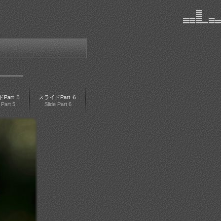
Part ５
スライドPart ６
 Part 5
Slide Part 6