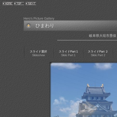
Hero's Picture Gallery
ひまわり
岐阜県大垣市墨俣
スライド選択
スライドPart 1
スライドPart ２
Slideshow
Slide Part 1
Slide Part 2