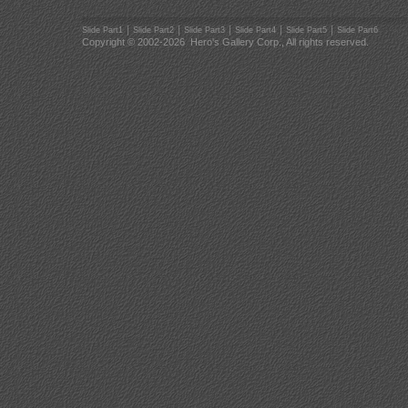
｜
｜
｜
｜
｜
Slide Part1
Slide Part2
Slide Part3
Slide Part4
Slide Part5
Slide Part6
Copyright © 2002-
2026 Hero's Gallery Corp., All rights reserved.