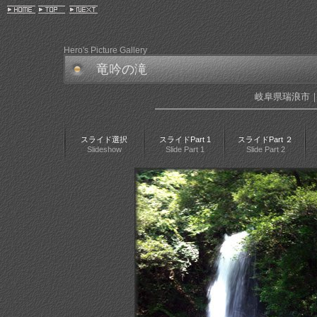
Hero's Picture Gallery
竜吟の滝
岐阜県瑞浪市
スライド選択
スライドPart 1
スライドPart ２
Slideshow
Slide Part 1
Slide Part 2