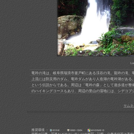
La
竜吟の滝は、岐阜県瑞浪市釜戸町にある渓谷の滝。龍吟の滝、
上流には防災用のダム、竜吟ダムがあり人造湖の竜吟湖がある
という伝説からである。周辺は「竜吟の森」として遊歩道が整備
のハイキングコースもあり、周辺の里山の湿地には、シデコブ
サムネ
推奨環境 ：