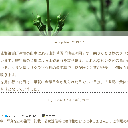
Last update：2013.4.7
可児郡御嵩町津橋の山中にある山野草園「地蔵洞園」で、約３０００株のクリ
ています。昨年秋の台風による土砂崩れを乗り越え、かれんなピンク色の花が
ている。クリン草はサクラソウ科の多年草で、花が咲くと茎が成長し、何段も
が咲きます。
草を見に行った日は、早朝に金環日食が見られた日でこの日は、「世紀の天体
ちきりとなっていました。
LightBoxのフォトギャラー
 ：
事・写真などの複写・記載・公衆送信等は著作権などとは申しませんが、ご利用の