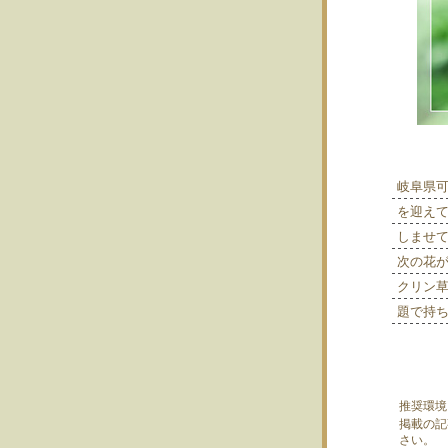
岐阜県
を迎え
しませ
次の花
クリン
題で持
推奨環境
掲載の記
さい。